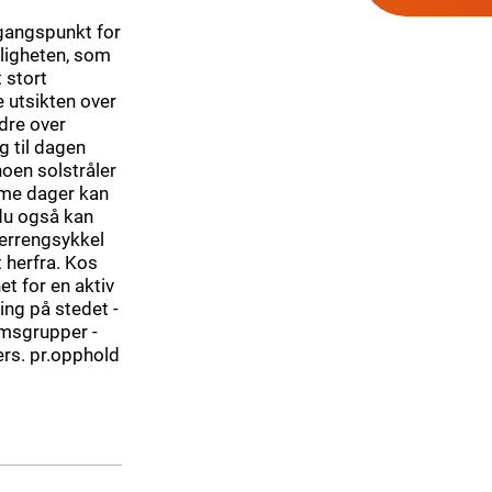
tgangspunkt for
iligheten, som
 stort
 utsikten over
ndre over
g til dagen
noen solstråler
rme dager kan
 du også kan
terrengsykkel
t herfra. Kos
et for en aktiv
ing på stedet -
omsgrupper -
rs. pr.opphold