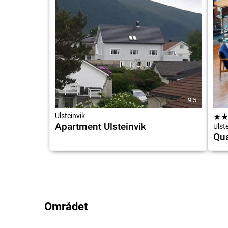
9.5
Ulsteinvik
★
Apartment Ulsteinvik
Ulste
Qua
Området