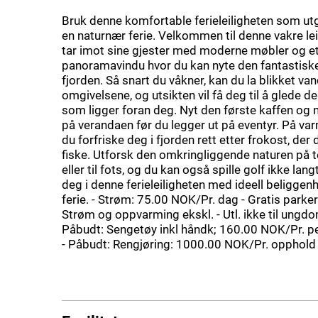
Bruk denne komfortable ferieleiligheten som u
en naturnær ferie. Velkommen til denne vakre le
tar imot sine gjester med moderne møbler og et
panoramavindu hvor du kan nyte den fantastiske
fjorden. Så snart du våkner, kan du la blikket va
omgivelsene, og utsikten vil få deg til å glede de
som ligger foran deg. Nyt den første kaffen og 
på verandaen før du legger ut på eventyr. På va
du forfriske deg i fjorden rett etter frokost, der
fiske. Utforsk den omkringliggende naturen på 
eller til fots, og du kan også spille golf ikke lang
deg i denne ferieleiligheten med ideell beliggenh
ferie. - Strøm: 75.00 NOK/Pr. dag - Gratis parker
Strøm og oppvarming ekskl. - Utl. ikke til ungd
Påbudt: Sengetøy inkl håndk; 160.00 NOK/Pr. pe
- Påbudt: Rengjøring: 1000.00 NOK/Pr. opphold