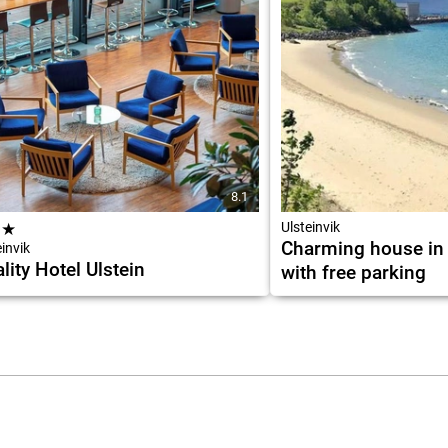
8.1
★
★
Ulsteinvik
Charming house in 
invik
lity Hotel Ulstein
with free parking