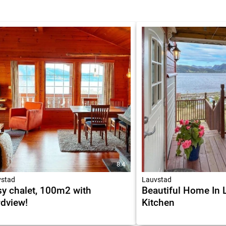
8.4
stad
Lauvstad
y chalet, 100m2 with
Beautiful Home In 
rdview!
Kitchen