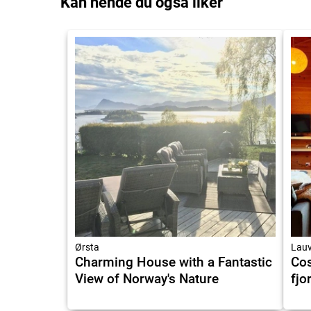
Kan hende du også liker
Ørsta
Lauv
Charming House with a Fantastic
Cos
View of Norway's Nature
fjo