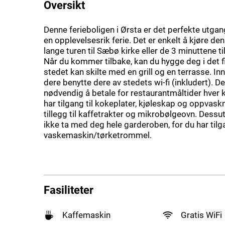
Oversikt
Denne ferieboligen i Ørsta er det perfekte utga
en opplevelsesrik ferie. Det er enkelt å kjøre de
lange turen til Sæbø kirke eller de 3 minuttene t
Når du kommer tilbake, kan du hygge deg i det fi
stedet kan skilte med en grill og en terrasse. I
dere benytte dere av stedets wi-fi (inkludert). Det
nødvendig å betale for restaurantmåltider hver k
har tilgang til kokeplater, kjøleskap og oppvask
tillegg til kaffetrakter og mikrobølgeovn. Dess
ikke ta med deg hele garderoben, for du har tilga
vaskemaskin/tørketrommel.
Fasiliteter
Kaffemaskin
Gratis WiFi