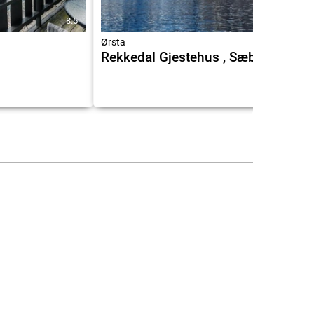
8.5
9.6
Ørsta
Rekkedal Gjestehus , Sæbø