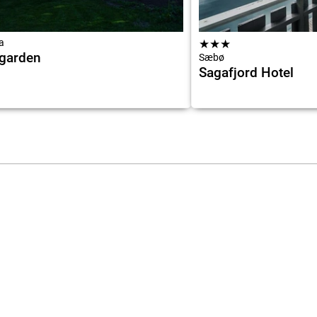
a
★
★
★
garden
Sæbø
Sagafjord Hotel