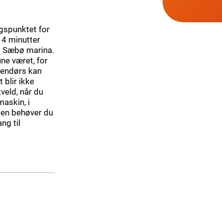
ngspunktet for
n 4 minutter
il Sæbø marina.
ne været, for
nnendørs kan
 blir ikke
veld, når du
maskin, i
uten behøver du
ng til