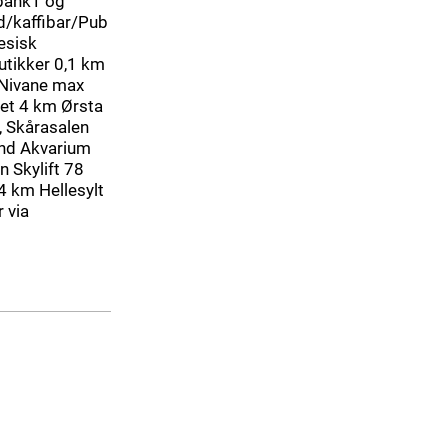
bank1 og
d/kaffibar/Pub
esisk
utikker 0,1 km
 Nivane max
net 4 km Ørsta
, Skårasalen
nd Akvarium
 Skylift 78
 km Hellesylt
 via