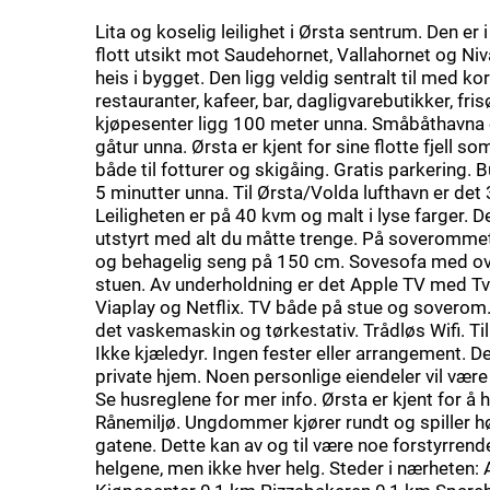
Lita og koselig leilighet i Ørsta sentrum. Den er 
flott utsikt mot Saudehornet, Vallahornet og Niv
heis i bygget. Den ligg veldig sentralt til med kor
restauranter, kafeer, bar, dagligvarebutikker, fris
kjøpesenter ligg 100 meter unna. Småbåthavna 
gåtur unna. Ørsta er kjent for sine flotte fjell s
både til fotturer og skigåing. Gratis parkering. 
5 minutter unna. Til Ørsta/Volda lufthavn er det
Leiligheten er på 40 kvm og malt i lyse farger. D
utstyrt med alt du måtte trenge. På soverommet
og behagelig seng på 150 cm. Sovesofa med o
stuen. Av underholdning er det Apple TV med T
Viaplay og Netflix. TV både på stue og soverom.
det vaskemaskin og tørkestativ. Trådløs Wifi. Til
Ikke kjæledyr. Ingen fester eller arrangement. De
private hjem. Noen personlige eiendeler vil være i
Se husreglene for mer info. Ørsta er kjent for å h
Rånemiljø. Ungdommer kjører rundt og spiller h
gatene. Dette kan av og til være noe forstyrrende
helgene, men ikke hver helg. Steder i nærheten: A