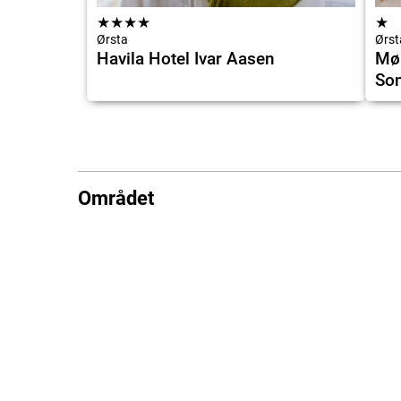
★
★
★
★
★
Ørsta
Ørst
Havila Hotel Ivar Aasen
Mør
So
Området