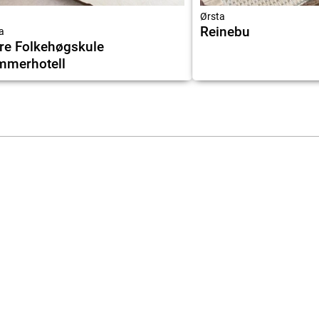
Ørsta
Reinebu
a
e Folkehøgskule
mmerhotell