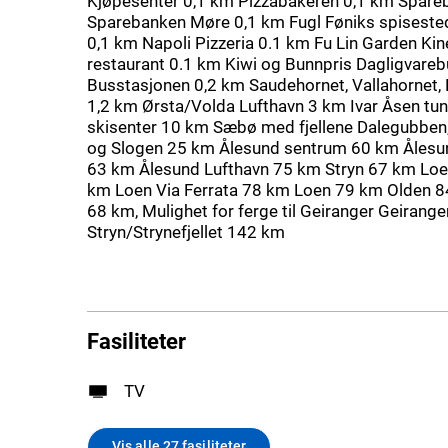
Kjøpesenter 0,1 km Pizzabakeren 0,1 km Spare
Sparebanken Møre 0,1 km Fugl Føniks spiseste
0,1 km Napoli Pizzeria 0.1 km Fu Lin Garden Kin
restaurant 0.1 km Kiwi og Bunnpris Dagligvareb
Busstasjonen 0,2 km Saudehornet, Vallahornet,
1,2 km Ørsta/Volda Lufthavn 3 km Ivar Åsen tu
skisenter 10 km Sæbø med fjellene Dalegubben
og Slogen 25 km Ålesund sentrum 60 km Ålesu
63 km Ålesund Lufthavn 75 km Stryn 67 km Loen
km Loen Via Ferrata 78 km Loen 79 km Olden 84
68 km, Mulighet for ferge til Geiranger Geiranger
Stryn/Strynefjellet 142 km
Fasiliteter
TV
Vis alle 27 fasiliteter