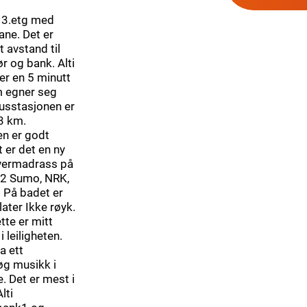
i 3.etg med
ane. Det er
t avstand til
ør og bank. Alti
er en 5 minutt
om egner seg
Busstasjonen er
 3 km.
en er godt
 er det en ny
vermadrass på
v2 Sumo, NRK,
 På badet er
later Ikke røyk.
tte er mitt
 leiligheten.
a ett
øg musikk i
. Det er mest i
lti