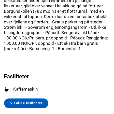
delikatesser under åpen himmel. Dra på lange
fisketurer, glid over vannet i kajakk og gå på fotturer.
Borgundkollen (782 m.o.h.) er et flott turmål med en
vakker sti til toppen. Derfra har du en fantastisk utsikt
over fjellene og fjorden. - Gratis parkering på stedet -
Strøm inkl. - Soverom er gjennomgangsrom - Utl. ikke
til ungdomsgrupper - Påbudt: Sengetøy inkl håndk;
100.00 NOK/Pr. pers. pr.opphold - Påbudt: Rengjøring:
1000.00 NOK/Pr. opphold - Ett ekstra barn gratis
(maks 4 år) - Barneseng: 1 - Barnestol: 1
Fasiliteter
Kaffemaskin
Vis alle 6 fasiliteter