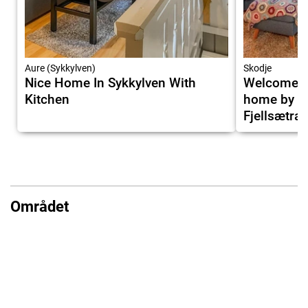
Aure (Sykkylven)
Skodje
Nice Home In Sykkylven With
Welcome to
Kitchen
home by th
Fjellsætra.
Området