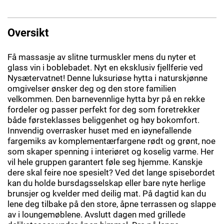
Oversikt
Få massasje av slitne turmuskler mens du nyter et
glass vin i boblebadet. Nyt en eksklusiv fjellferie ved
Nysætervatnet! Denne luksuriøse hytta i naturskjønne
omgivelser ønsker deg og den store familien
velkommen. Den barnevennlige hytta byr på en rekke
fordeler og passer perfekt for deg som foretrekker
både førsteklasses beliggenhet og høy bokomfort.
Innvendig overrasker huset med en iøynefallende
fargemiks av komplementærfargene rødt og grønt, noe
som skaper spenning i interiøret og koselig varme. Her
vil hele gruppen garantert føle seg hjemme. Kanskje
dere skal feire noe spesielt? Ved det lange spisebordet
kan du holde bursdagsselskap eller bare nyte herlige
brunsjer og kvelder med deilig mat. På dagtid kan du
lene deg tilbake på den store, åpne terrassen og slappe
av i loungemøblene. Avslutt dagen med grillede