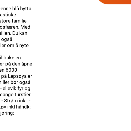
Denne blå hytta
astiske
store familie
mosfæren. Med
ilien. Du kan
r også
dler om å nyte
il bake en
ler på den åpne
 den 6000
t på Lepsøya er
ilier bør også
ellevik fyr og
mange turstier
- Strøm inkl. -
y inkl håndk;
jøring: