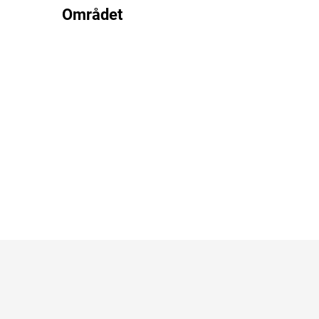
Området
Hotellt
Billig ho
Familiev