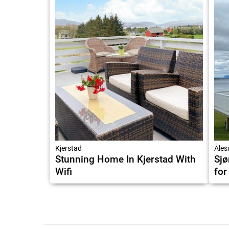
Kjerstad
Åles
Stunning Home In Kjerstad With
Sjø
Wifi
for