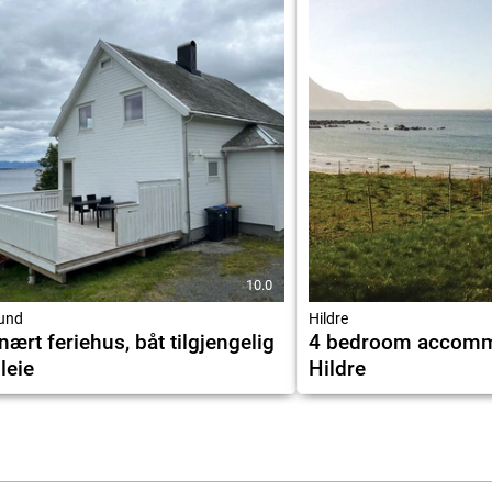
10.0
und
Hildre
nært feriehus, båt tilgjengelig
4 bedroom accomm
 leie
Hildre