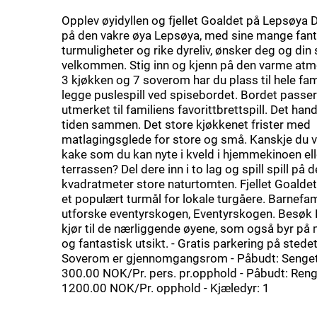
Opplev øyidyllen og fjellet Goaldet på Lepsøya 
på den vakre øya Lepsøya, med sine mange fant
turmuligheter og rike dyreliv, ønsker deg og din 
velkommen. Stig inn og kjenn på den varme at
3 kjøkken og 7 soverom har du plass til hele fam
legge puslespill ved spisebordet. Bordet passe
utmerket til familiens favorittbrettspill. Det han
tiden sammen. Det store kjøkkenet frister med
matlagingsglede for store og små. Kanskje du v
kake som du kan nyte i kveld i hjemmekinoen el
terrassen? Del dere inn i to lag og spill spill på
kvadratmeter store naturtomten. Fjellet Goalde
et populært turmål for lokale turgåere. Barnefam
utforske eventyrskogen, Eventyrskogen. Besøk H
kjør til de nærliggende øyene, som også byr på 
og fantastisk utsikt. - Gratis parkering på stedet 
Soverom er gjennomgangsrom - Påbudt: Sengetø
300.00 NOK/Pr. pers. pr.opphold - Påbudt: Reng
1200.00 NOK/Pr. opphold - Kjæledyr: 1