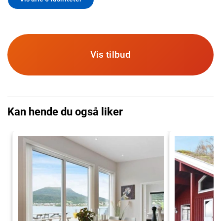
Vis tilbud
Kan hende du også liker