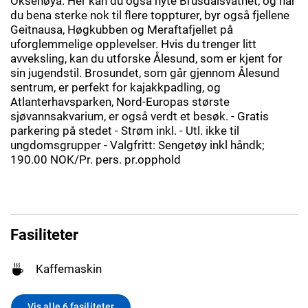
Oksenøya. Her kan du også nyte Brusdalsvatnet, og har
du bena sterke nok til flere toppturer, byr også fjellene
Geitnausa, Høgkubben og Meraftafjellet på
uforglemmelige opplevelser. Hvis du trenger litt
avveksling, kan du utforske Ålesund, som er kjent for
sin jugendstil. Brosundet, som går gjennom Ålesund
sentrum, er perfekt for kajakkpadling, og
Atlanterhavsparken, Nord-Europas største
sjøvannsakvarium, er også verdt et besøk. - Gratis
parkering på stedet - Strøm inkl. - Utl. ikke til
ungdomsgrupper - Valgfritt: Sengetøy inkl håndk;
190.00 NOK/Pr. pers. pr.opphold
Fasiliteter
Kaffemaskin
Vis alle 6 fasiliteter