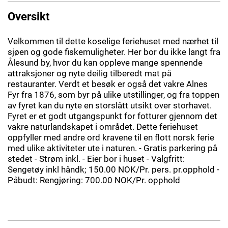
Oversikt
Velkommen til dette koselige feriehuset med nærhet til
sjøen og gode fiskemuligheter. Her bor du ikke langt fra
Ålesund by, hvor du kan oppleve mange spennende
attraksjoner og nyte deilig tilberedt mat på
restauranter. Verdt et besøk er også det vakre Alnes
Fyr fra 1876, som byr på ulike utstillinger, og fra toppen
av fyret kan du nyte en storslått utsikt over storhavet.
Fyret er et godt utgangspunkt for fotturer gjennom det
vakre naturlandskapet i området. Dette feriehuset
oppfyller med andre ord kravene til en flott norsk ferie
med ulike aktiviteter ute i naturen. - Gratis parkering på
stedet - Strøm inkl. - Eier bor i huset - Valgfritt:
Sengetøy inkl håndk; 150.00 NOK/Pr. pers. pr.opphold -
Påbudt: Rengjøring: 700.00 NOK/Pr. opphold