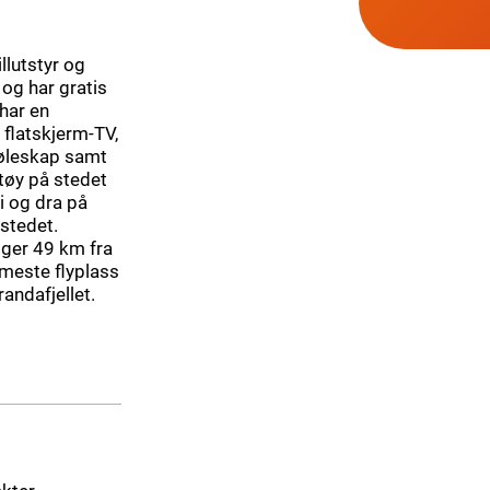
llutstyr og
 og har gratis
 har en
 flatskjerm-TV,
jøleskap samt
tøy på stedet
i og dra på
 stedet.
gger 49 km fra
meste flyplass
andafjellet.