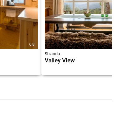
6.8
9.5
Stranda
Valley View