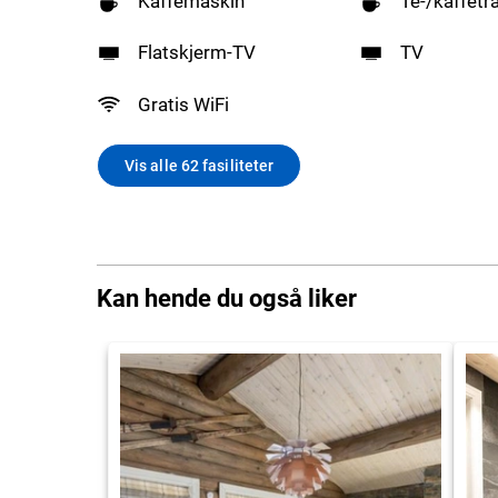
Kaffemaskin
Te-/kaffetr
Flatskjerm-TV
TV
Gratis WiFi
Vis alle 62 fasiliteter
Kan hende du også liker