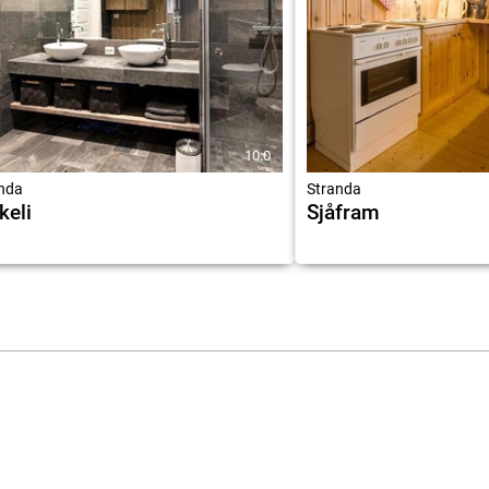
10.0
nda
Stranda
keli
Sjåfram