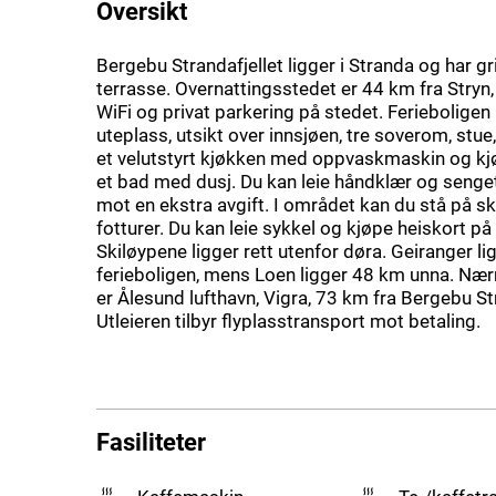
Oversikt
Bergebu Strandafjellet ligger i Stranda og har gri
terrasse. Overnattingsstedet er 44 km fra Stryn,
WiFi og privat parkering på stedet. Ferieboligen
uteplass, utsikt over innsjøen, tre soverom, stue,
et velutstyrt kjøkken med oppvaskmaskin og k
et bad med dusj. Du kan leie håndklær og senge
mot en ekstra avgift. I området kan du stå på sk
fotturer. Du kan leie sykkel og kjøpe heiskort på
Skiløypene ligger rett utenfor døra. Geiranger li
ferieboligen, mens Loen ligger 48 km unna. Nær
er Ålesund lufthavn, Vigra, 73 km fra Bergebu Str
Utleieren tilbyr flyplasstransport mot betaling.
Fasiliteter