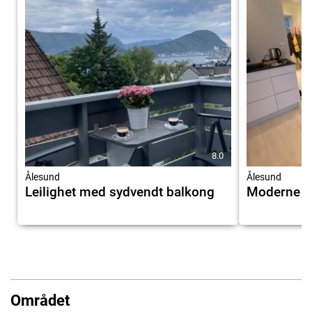
8.0
Ålesund
Ålesund
Leilighet med sydvendt balkong
Moderne le
Området