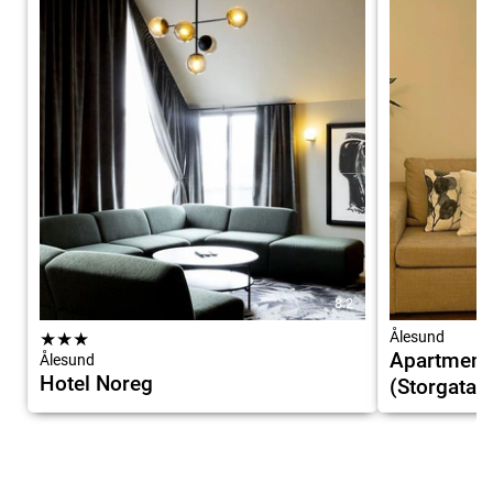
8.2
★
★
★
Ålesund
Apartment 
Ålesund
Hotel Noreg
(Storgata)