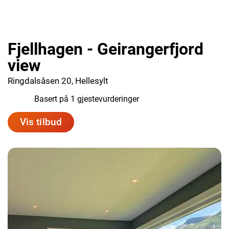
Fjellhagen - Geirangerfjord
view
Ringdalsåsen 20, Hellesylt
10.0
Basert på 1 gjestevurderinger
Vis tilbud