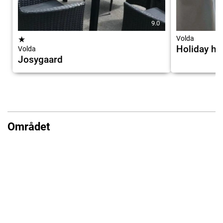
9.0
★
Volda
Holiday h
Volda
Josygaard
Området