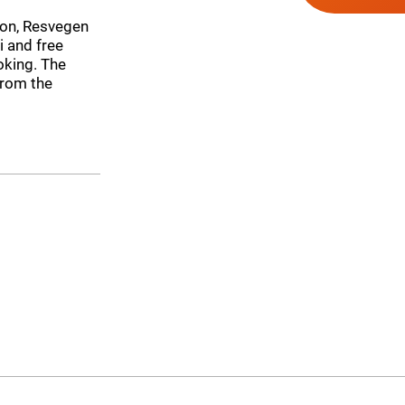
ion, Resvegen
 and free
oking. The
from the