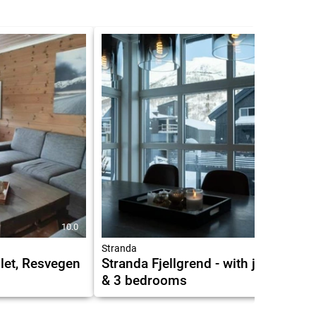
10.0
3.5
Stranda
llet, Resvegen
Stranda Fjellgrend - with jacuzzi
& 3 bedrooms